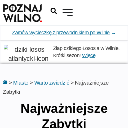
Zamów wycieczkę z przewodnikiem po Wilnie
→
Złap dzikiego Łososia w Wilnie.
Krótki sezon!
Więcej
>
Miasto
>
Warto zwiedzić
>
Najważniejsze
Zabytki
Najważniejsze
Zabytki