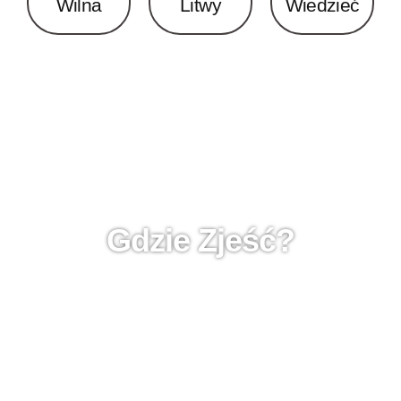
Wilna
Litwy
Wiedzieć
Gdzie Zjeść?