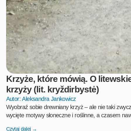
Krzyże, które mówią. O litewskie
krzyży (lit. kryždirbystė)
Autor:
Aleksandra Jankowicz
Wyobraź sobie drewniany krzyż – ale nie taki zwycza
wycięte motywy słoneczne i roślinne, a czasem naw
Czytaj dalej →