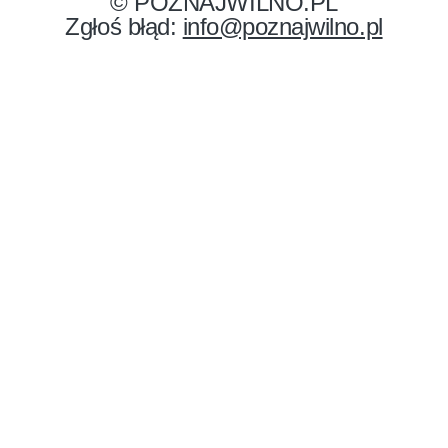
© POZNAJWILNO.PL
Zgłoś błąd:
info@poznajwilno.pl