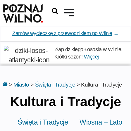
Zamów wycieczkę z przewodnikiem po Wilnie
→
Złap dzikiego Łososia w Wilnie.
Krótki sezon!
Więcej
>
Miasto
>
Święta i Tradycje
>
Kultura i Tradycje
Kultura i Tradycje
Święta i Tradycje
Wiosna – Lato