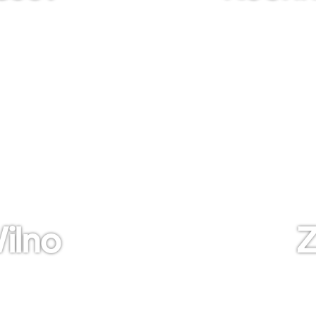
ilno
Z