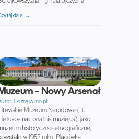
Borejkowszyzna – „mała ojczyzna”
Czytaj dalej →
Muzeum – Nowy Arsenał
Autor:
Poznajwilno.pl
Litewskie Muzeum Narodowe (lit.
Lietuvos nacionalinis muziejus), jako
muzeum historyczno-etnograficzne,
powstało w 1952 roku. Placówka