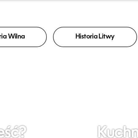
ria Wilna
Historia Litwy
eść?
Kuchn