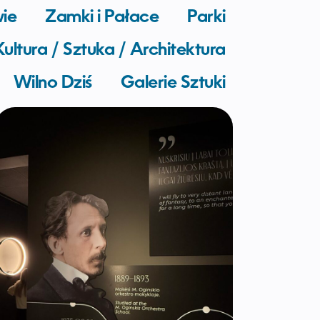
wie
Zamki i Pałace
Parki
Kultura / Sztuka / Architektura
Wilno Dziś
Galerie Sztuki