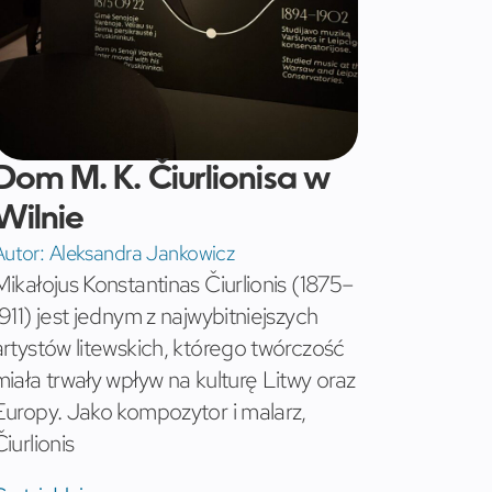
Dom M. K. Čiurlionisa w
Wilnie
Autor:
Aleksandra Jankowicz
Mikałojus Konstantinas Čiurlionis (1875–
1911) jest jednym z najwybitniejszych
artystów litewskich, którego twórczość
miała trwały wpływ na kulturę Litwy oraz
Europy. Jako kompozytor i malarz,
Čiurlionis