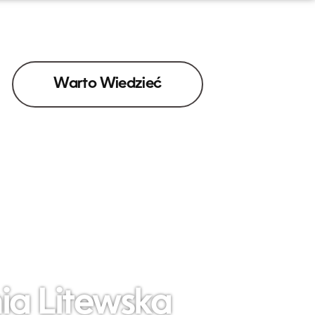
Warto Wiedzieć
ia Litewska