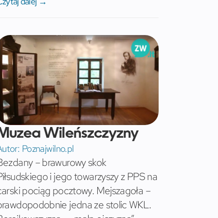
Czytaj dalej →
Muzea Wileńszczyzny
Autor:
Poznajwilno.pl
Bezdany – brawurowy skok
Piłsudskiego i jego towarzyszy z PPS na
carski pociąg pocztowy. Mejszagoła –
prawdopodobnie jedna ze stolic WKL.