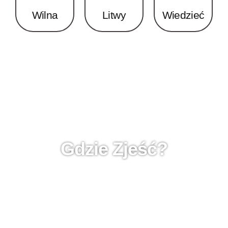
Wilna
Litwy
Wiedzieć
Gdzie Zjeść?