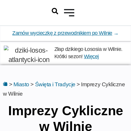
Zamów wycieczkę z przewodnikiem po Wilnie
→
Złap dzikiego Łososia w Wilnie.
Krótki sezon!
Więcej
>
Miasto
>
Święta i Tradycje
>
Imprezy Cykliczne
w Wilnie
Imprezy Cykliczne
w Wilnie