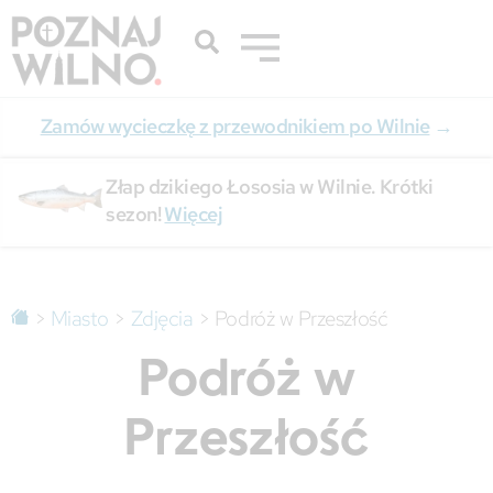
Zamów wycieczkę z przewodnikiem po Wilnie
→
Złap dzikiego Łososia w Wilnie. Krótki
sezon!
Więcej
>
Miasto
>
Zdjęcia
>
Podróż w Przeszłość
Podróż w
Przeszłość