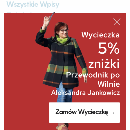
Wszystkie Wpisy
Zgłoś błąd
Kontakt
Wycieczka
5%
Polityka prywatności
Ustawienia Cookies
zniżki
Atsakomybės apribojimas
Przewodnik po
Wilnie
Aleksandra Jankowicz
Zamów Wycieczkę →
© POZNAJWILNO.PL
Zgłoś błąd:
info@poznajwilno.pl