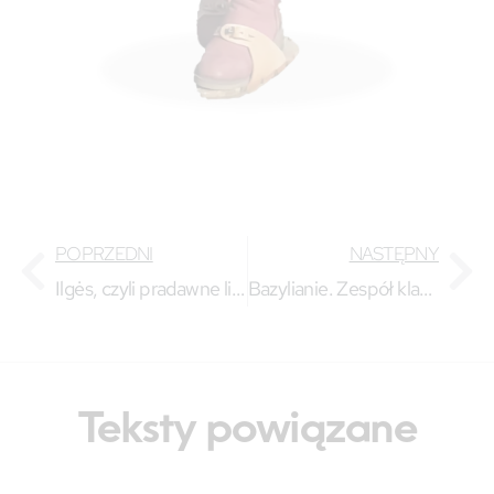
POPRZEDNI
NASTĘPNY
Ilgės, czyli pradawne litewskie Zaduszki
Bazylianie. Zespół klasztorny bazylianów w Wilnie
Teksty powiązane