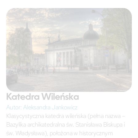
Katedra Wileńska
Autor:
Aleksandra Jankowicz
Klasycystyczna katedra wileńska (pełna nazwa –
Bazylika archikatedralna św. Stanisława Biskupa i
św. Władysława), położona w historycznym