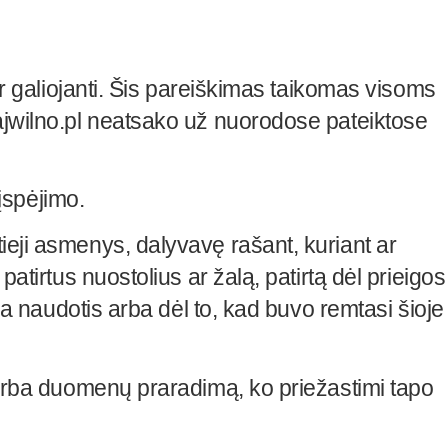
ir galiojanti. Šis pareiškimas taikomas visoms
najwilno.pl neatsako už nuorodose pateiktose
 įspėjimo.
ieji asmenys, dalyvavę rašant, kuriant ar
atirtus nuostolius ar žalą, patirtą dėl prieigos
 ja naudotis arba dėl to, kad buvo remtasi šioje
ą arba duomenų praradimą, ko priežastimi tapo