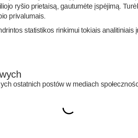
iojo ryšio prietaisą, gautumėte įspėjimą. Turė
pio privalumais.
ntos statistikos rinkimui tokiais analitiniais 
owych
aszych ostatnich postów w mediach społeczno