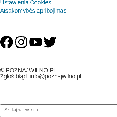
Ustawienia Cookies
Atsakomybės apribojimas
© POZNAJWILNO.PL
Zgłoś błąd:
info@poznajwilno.pl