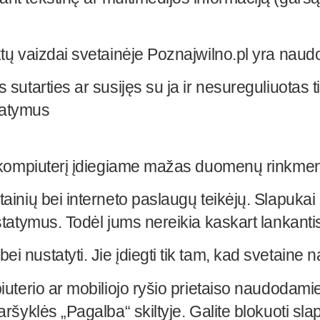
tų vaizdai svetainėje Poznajwilno.pl yra naudoja
 sutarties ar susijęs su ja ir nesureguliuotas t
tatymus
ūsų kompiuterį įdiegiame mažas duomenų rinkm
tainių bei interneto paslaugų teikėjų. Slapuka
ustatymus. Todėl jums nereikia kaskart lankanti
i nustatyti. Jie įdiegti tik tam, kad svetaine 
piuterio ar mobiliojo ryšio prietaiso naudodami
aršyklės „Pagalba“ skiltyje. Galite blokuoti sla