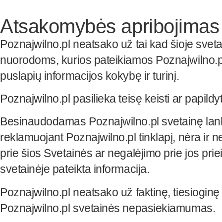
Atsakomybės apribojimas
Poznajwilno.pl neatsako už tai kad šioje svetai
nuorodoms, kurios pateikiamos Poznajwilno.pl 
puslapių informacijos kokybę ir turinį.
Poznajwilno.pl pasilieka teisę keisti ar papildy
Besinaudodamas Poznajwilno.pl svetainę lankyt
reklamuojant Poznajwilno.pl tinklapį, nėra ir n
prie šios Svetainės ar negalėjimo prie jos prie
svetainėje pateikta informacija.
Poznajwilno.pl neatsako už faktinę, tiesiogin
Poznajwilno.pl svetainės nepasiekiamumas.