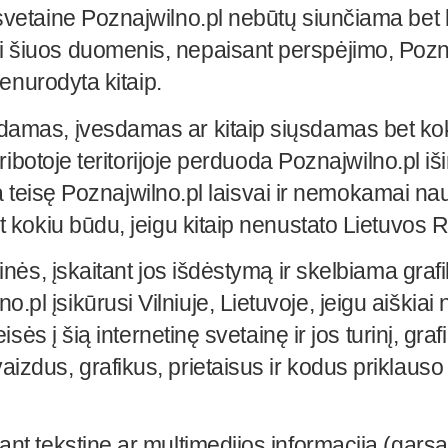
vetaine Poznajwilno.pl nebūtų siunčiama bet kok
 šiuos duomenis, nepaisant perspėjimo, Poznaj
nenurodyta kitaip.
damas, įvesdamas ar kitaip siųsdamas bet koki
neribotoje teritorijoje perduoda Poznajwilno.pl 
kia teisę Poznajwilno.pl laisvai ir nemokamai na
t kokiu būdu, jeigu kitaip nenustato Lietuvos R
nės, įskaitant jos išdėstymą ir skelbiama grafik
 įsikūrusi Vilniuje, Lietuvoje, jeigu aiškiai n
isės į šią internetinę svetainę ir jos turinį, gra
zdus, grafikus, prietaisus ir kodus priklauso 
nt tekstinę ar multimedijos informaciją (garsą,