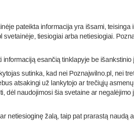
nėje pateikta informacija yra išsami, teisinga 
svetainėje, tiesiogiai arba netiesiogiai. Poz
ti informaciją esančią tinklapyje be išankstinio
ojas sutinka, kad nei Poznajwilno.pl, nei tret
ebus atsakingi už lankytojo ar trečiųjų asmenų p
iti, dėl naudojimosi šia svetaine ar negalėjimo
ę ar netiesioginę žalą, taip pat prarastą naud