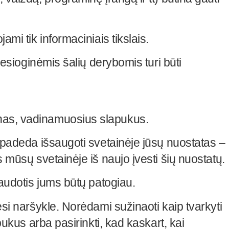
mi tik informaciniais tikslais.
iesioginėmis šalių derybomis turi būti
enas, vadinamuosius slapukus.
i padeda išsaugoti svetainėje jūsų nuostatas –
s mūsų svetainėje iš naujo įvesti šių nuostatų.
naudotis jums būtų patogiau.
esi naršykle. Norėdami sužinaoti kaip tvarkyti
pukus arba pasirinkti, kad kaskart, kai