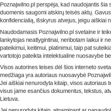
Poznajwilno.pl perspėja, kad naudojantis šia s
duomenis saugomi atskirų teisės aktų. Gavusi
konfidencialią, išskyrus atvejus, jeigu aiškiai 
Naudodamasis Poznajwilno.pl svetaine ir teik
lankytojas neatlygintinai, neribotam laikui ir 
pateikimui, keitimui, platinimui, taip pat sutei
vartotojo pateikta intelektualine nuosavybe be
Visos autorines teises dėl šios interneto svetai
medžiaga yra autoriaus nuosavybė Poznajwilno.pl
Jei aiškiai nenurodyta kitaip, visos autoriaus te
visus jame esančius dokumentus, tekstus, atvai
Lietuva.
Jei nenurodyta kitaip, atgaminant ar panaudoja