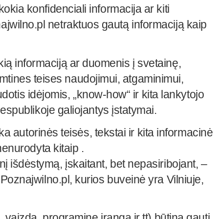
ia konfidenciali informacija ar kiti
wilno.pl netraktuos gautą informaciją kaip
ą informaciją ar duomenis į svetainę,
išimtines teises naudojimui, atgaminimui,
udotis idėjomis, „know-how“ ir kita lankytojo
espublikoje galiojantys įstatymai.
a autorinės teisės, tekstai ir kita informacinė
enurodyta kitaip .
finį išdėstymą, įskaitant, bet nepasiribojant, –
Poznajwilno.pl, kurios buveinė yra Vilniuje,
 vaizdą, programinę įrangą ir tt) būtina gauti