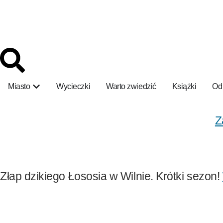
Miasto
Wycieczki
Warto zwiedzić
Książki
Odk
Z
Złap dzikiego Łososia w Wilnie. Krótki sezon!