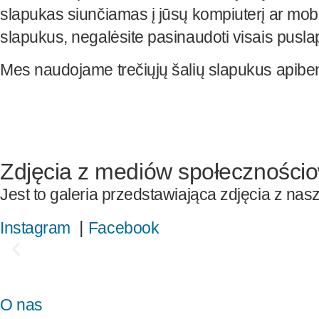
slapukas siunčiamas į jūsų kompiuterį ar mobil
slapukus, negalėsite pasinaudoti visais pusla
Mes naudojame trečiųjų šalių slapukus apibendri
Zdjęcia z mediów społeczności
Jest to galeria przedstawiająca zdjęcia z n
|
Instagram
Facebook
O nas