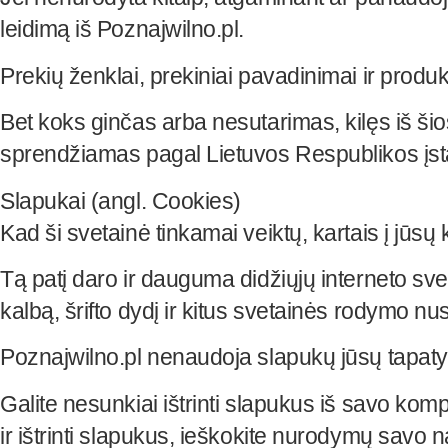
leidimą iš Poznajwilno.pl.
Prekių ženklai, prekiniai pavadinimai ir produk
Bet koks ginčas arba nesutarimas, kilęs iš šios
sprendžiamas pagal Lietuvos Respublikos įs
Slapukai (angl. Cookies)
Kad ši svetainė tinkamai veiktų, kartais į j
Tą patį daro ir dauguma didžiųjų interneto sve
kalbą, šrifto dydį ir kitus svetainės rodymo n
Poznajwilno.pl nenaudoja slapukų jūsų tapatybe
Galite nesunkiai ištrinti slapukus iš savo kom
ir ištrinti slapukus, ieškokite nurodymų savo n