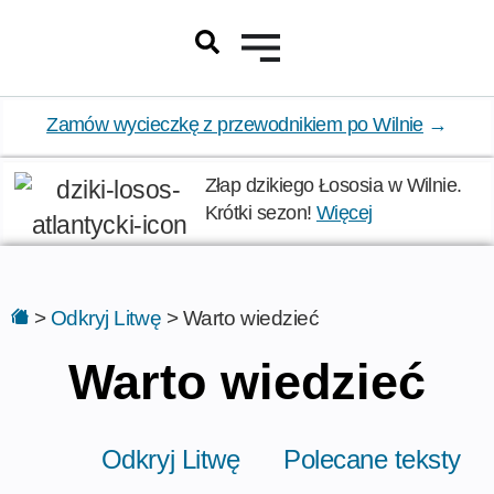
Zamów wycieczkę z przewodnikiem po Wilnie
→
Złap dzikiego Łososia w Wilnie.
Krótki sezon!
Więcej
>
Odkryj Litwę
>
Warto wiedzieć
Warto wiedzieć
Odkryj Litwę
Polecane teksty