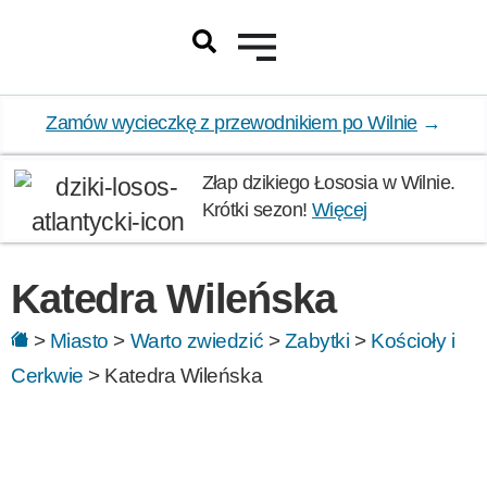
Zamów wycieczkę z przewodnikiem po Wilnie
→
Złap dzikiego Łososia w Wilnie.
Krótki sezon!
Więcej
Katedra Wileńska
>
Miasto
>
Warto zwiedzić
>
Zabytki
>
Kościoły i
Cerkwie
>
Katedra Wileńska