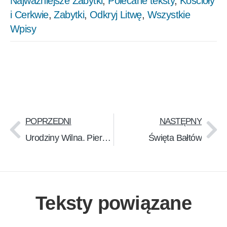
Najważniejsze Zabytki
,
Polecane teksty
,
Kościoły
i Cerkwie
,
Zabytki
,
Odkryj Litwę
,
Wszystkie
Wpisy
POPRZEDNI
NASTĘPNY
Urodziny Wilna. Pierwsza wzmianka o Wilnie
Święta Bałtów
Teksty powiązane