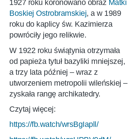
1927 roku koronowano obraz
Matki
Boskiej Ostrobramskiej
, a w 1989
roku do kaplicy św. Kazimierza
powróciły jego relikwie.
W 1922 roku świątynia otrzymała
od papieża tytuł bazyliki mniejszej,
a trzy lata później – wraz z
utworzeniem metropolii wileńskiej –
zyskała rangę archikatedry.
Czytaj więcej:
https://fb.watch/wrsBgIapll/