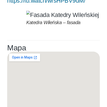
https://fb.watch/wrsHPBV9dM/
Katedra Wileńska – fasada
Mapa