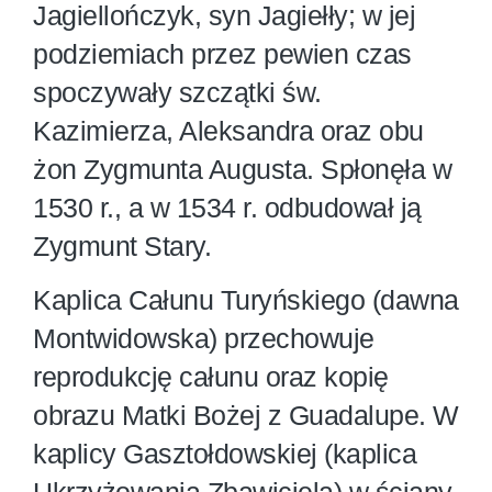
Jagiellończyk, syn Jagiełły; w jej
podziemiach przez pewien czas
spoczywały szczątki św.
Kazimierza, Aleksandra oraz obu
żon Zygmunta Augusta. Spłonęła w
1530 r., a w 1534 r. odbudował ją
Zygmunt Stary.
Kaplica Całunu Turyńskiego (dawna
Montwidowska) przechowuje
reprodukcję całunu oraz kopię
obrazu Matki Bożej z Guadalupe. W
kaplicy Gasztołdowskiej (kaplica
Ukrzyżowania Zbawiciela) w ściany