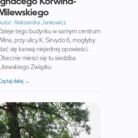
Ignacego Korwina-
Milewskiego
Autor:
Aleksandra Jankowicz
Dzieje tego budynku w samym centrum
Wilna, przy ulicy K. Sirvydo 6, mogłyby
stać się kanwą niejednej opowieści.
Obecnie mieści się tu siedziba
Litewskiego Związku
Czytaj dalej →