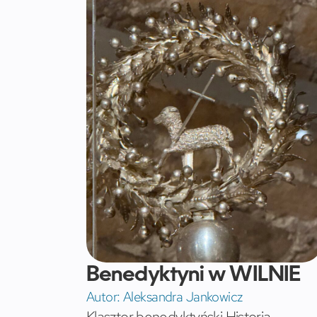
Benedyktyni w WILNIE
Autor:
Aleksandra Jankowicz
Klasztor benedyktyński Historia