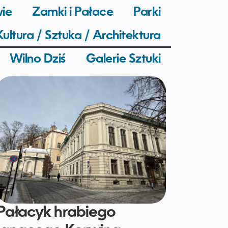
wie
Zamki i Pałace
Parki
Kultura / Sztuka / Architektura
Wilno Dziś
Galerie Sztuki
Pałacyk hrabiego