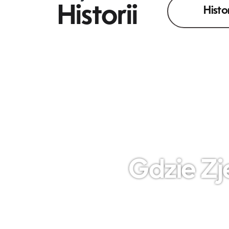
Historii
Histo
Gdzie Zj