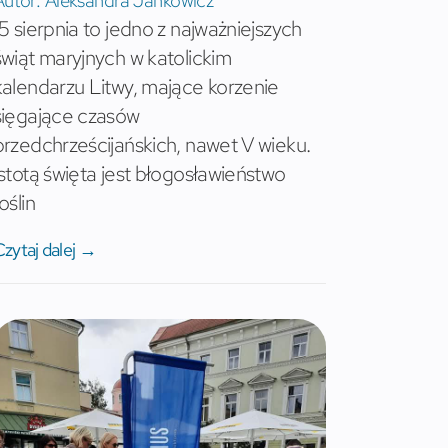
Autor:
Aleksandra Jankowicz
15 sierpnia to jedno z najważniejszych
świąt maryjnych w katolickim
kalendarzu Litwy, mające korzenie
sięgające czasów
przedchrześcijańskich, nawet V wieku.
Istotą święta jest błogosławieństwo
oślin
Czytaj dalej →