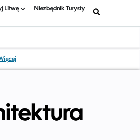
j Litwę
Niezbędnik Turysty
Więcej
hitektura