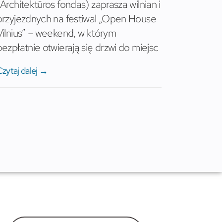
(Architektūros fondas) zaprasza wilnian i
przyjezdnych na festiwal „Open House
Vilnius” – weekend, w którym
bezpłatnie otwierają się drzwi do miejsc
Czytaj dalej →