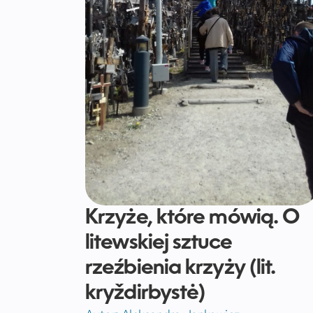
Krzyże, które mówią. O
litewskiej sztuce
rzeźbienia krzyży (lit.
kryždirbystė)