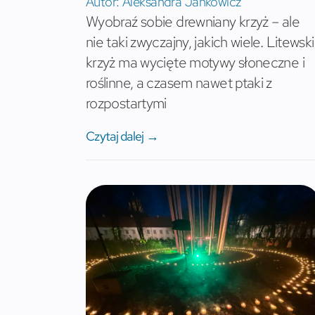
Autor:
Aleksandra Jankowicz
Wyobraź sobie drewniany krzyż – ale
nie taki zwyczajny, jakich wiele. Litewski
krzyż ma wycięte motywy słoneczne i
roślinne, a czasem nawet ptaki z
rozpostartymi
Czytaj dalej →