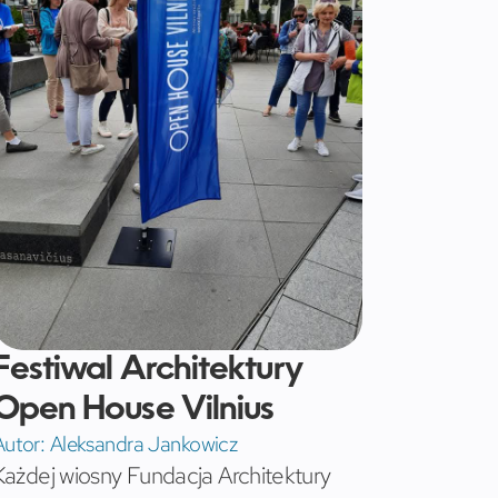
Festiwal Architektury
Open House Vilnius
Autor:
Aleksandra Jankowicz
Każdej wiosny Fundacja Architektury