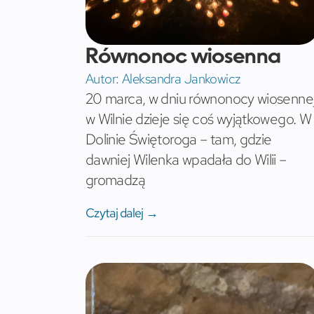
Równonoc wiosenna
Autor:
Aleksandra Jankowicz
20 marca, w dniu równonocy wiosennej
w Wilnie dzieje się coś wyjątkowego. W
Dolinie Świętoroga – tam, gdzie
dawniej Wilenka wpadała do Wilii –
gromadzą
Czytaj dalej →