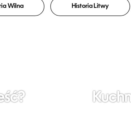
ria Wilna
Historia Litwy
eść?
Kuchn