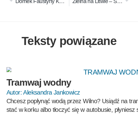
Domek Faustyny Kowalskiej. Wilno
Zielna na Litwie – Święto Wniebowzięcia NMP (15 sierpnia)
Teksty powiązane
Tramwaj wodny
Autor:
Aleksandra Jankowicz
Chcesz popłynąć wodą przez Wilno? Usiądź na tra
stać w korku albo tłoczyć się w autobusie, płyniesz sp