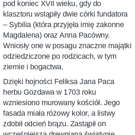
pod koniec XVII wieku, gdy do
klasztoru wstąpiły dwie córki fundatora
– Sybilia (która przyjęła imię zakonne
Magdalena) oraz Anna Pacówny.
Wniosły one w posagu znaczne majątki
odziedziczone po rodzicach, w tym
ziemie i bogactwa.
Dzięki hojności Feliksa Jana Paca
herbu Gozdawa w 1703 roku
wzniesiono murowany kościół. Jego
fasada miała różowy kolor, a listwy
zdobił odcień brązu. Zastąpił on
wcześniejszą drewnianą świątynię,