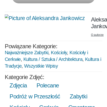
Aleks
Janko
O autorze
Powiązane Kategorie:
Najważniejsze Zabytki
,
Kościoły
,
Kościoły i
Cerkwie
,
Kultura / Sztuka / Architektura
,
Kultura i
Tradycje
,
Wszystkie Wpisy
Kategorie Zdjęć:
Zdjęcia
Polecane
Podróż w Przeszłość
Zabytki