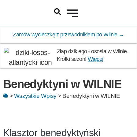
Zamów wycieczkę z przewodnikiem po Wilnie
→
Złap dzikiego Łososia w Wilnie.
Krótki sezon!
Więcej
Benedyktyni w WILNIE
>
Wszystkie Wpisy
>
Benedyktyni w WILNIE
Klasztor benedyktyński