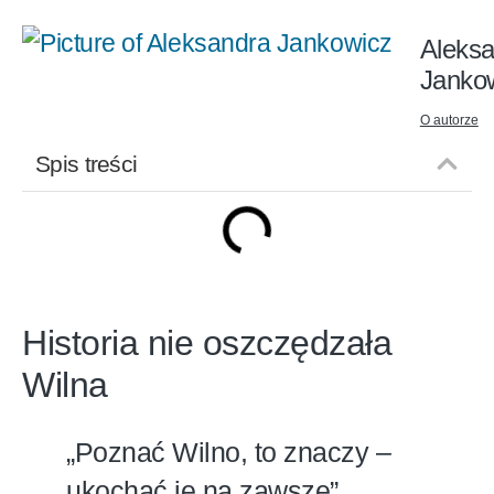
Aleks
Janko
O autorze
Spis treści
Historia nie oszczędzała
Wilna
„Poznać Wilno, to znaczy –
ukochać je na zawsze”