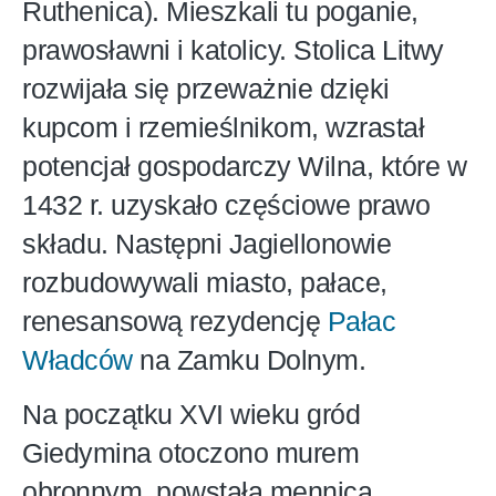
Ruthenica). Mieszkali tu poganie,
prawosławni i katolicy. Stolica Litwy
rozwijała się przeważnie dzięki
kupcom i rzemieślnikom, wzrastał
potencjał gospodarczy Wilna, które w
1432 r. uzyskało częściowe prawo
składu. Następni Jagiellonowie
rozbudowywali miasto, pałace,
renesansową rezydencję
Pałac
Władców
na Zamku Dolnym.
Na początku XVI wieku gród
Giedymina otoczono murem
obronnym, powstała mennica,