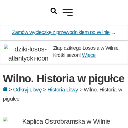
Zamów wycieczkę z przewodnikiem po Wilnie
→
Złap dzikiego Łososia w Wilnie.
Krótki sezon!
Więcej
Wilno. Historia w pigułce
>
Odkryj Litwę
>
Historia Litwy
>
Wilno. Historia w
pigułce