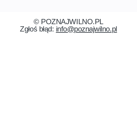
© POZNAJWILNO.PL
Zgłoś błąd:
info@poznajwilno.pl