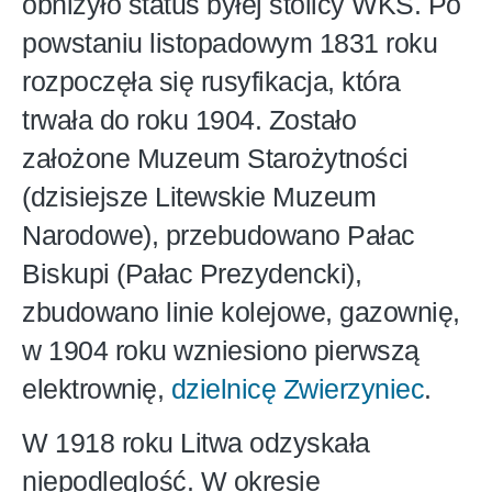
obniżyło status byłej stolicy WKS. Po
powstaniu listopadowym 1831 roku
rozpoczęła się rusyfikacja, która
trwała do roku 1904. Zostało
założone Muzeum Starożytności
(dzisiejsze Litewskie Muzeum
Narodowe), przebudowano Pałac
Biskupi (Pałac Prezydencki),
zbudowano linie kolejowe, gazownię,
w 1904 roku wzniesiono pierwszą
elektrownię,
dzielnicę Zwierzyniec
.
W 1918 roku Litwa odzyskała
niepodleglość. W okresie