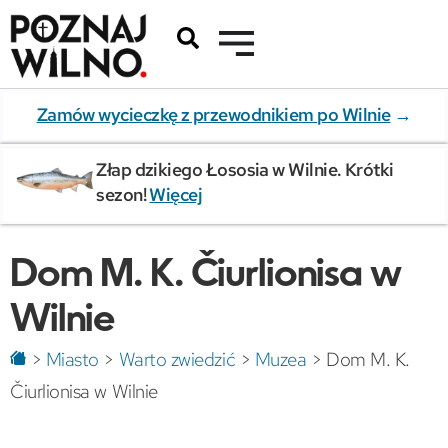
Zamów wycieczkę z przewodnikiem po Wilnie
→
Złap dzikiego Łososia w Wilnie. Krótki
sezon!
Więcej
Dom M. K. Čiurlionisa w
Wilnie
>
Miasto
>
Warto zwiedzić
>
Muzea
>
Dom M. K.
Čiurlionisa w Wilnie