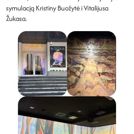
symulacją Kristiny Buožytė i Vitalijusa
Žukasa.