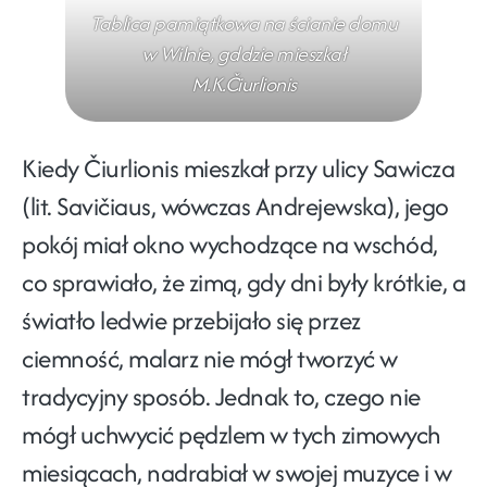
Tablica pamiątkowa na ścianie domu
w Wilnie, gddzie mieszkał
M.K.Čiurlionis
Kiedy Čiurlionis mieszkał przy ulicy Sawicza
(lit. Savičiaus, wówczas Andrejewska), jego
pokój miał okno wychodzące na wschód,
co sprawiało, że zimą, gdy dni były krótkie, a
światło ledwie przebijało się przez
ciemność, malarz nie mógł tworzyć w
tradycyjny sposób. Jednak to, czego nie
mógł uchwycić pędzlem w tych zimowych
miesiącach, nadrabiał w swojej muzyce i w