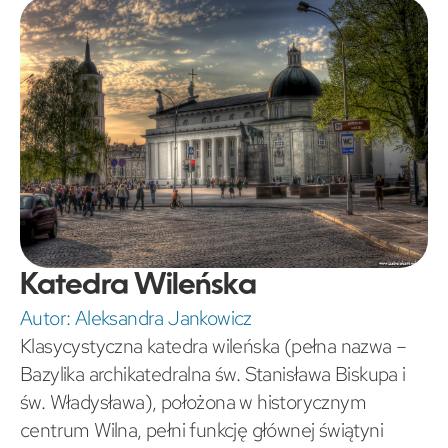
Katedra Wileńska
Autor:
Aleksandra Jankowicz
Klasycystyczna katedra wileńska (pełna nazwa –
Bazylika archikatedralna św. Stanisława Biskupa i
św. Władysława), położona w historycznym
centrum Wilna, pełni funkcję głównej świątyni