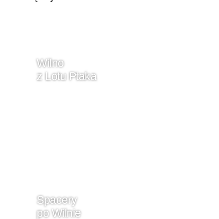
Wilno
z Lotu Ptaka
Spacery
po Wilnie