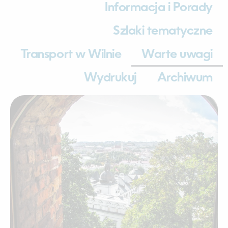
Informacja i Porady
Szlaki tematyczne
Transport w Wilnie
Warte uwagi
Wydrukuj
Archiwum