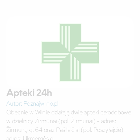
Apteki 24h
Autor:
Poznajwilno.pl
Obecnie w Wilnie działają dwie apteki całodobowe
w dzielnicy Žirmūnai (pol. Żirmunai) - adres:
Žirmūnų g. 64 oraz Pašilaičiai (pol. Poszyłajcie) -
adres: Ukmergės g.