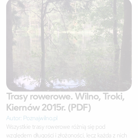
Trasy rowerowe. Wilno, Troki,
Kiernów 2015r. (PDF)
Autor:
Poznajwilno.pl
Wszystkie trasy rowerowe różnią się pod
względem długości i złożoności, lecz każda z nich