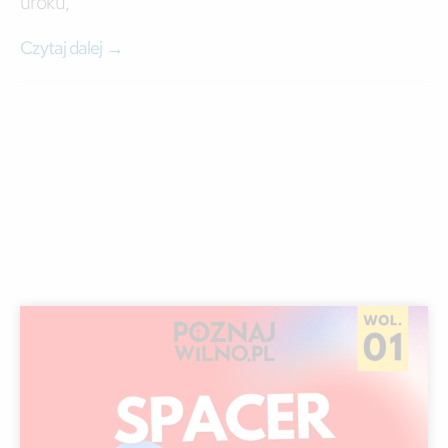
uroku,
Czytaj dalej →