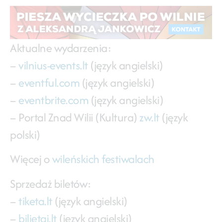
Aktualne wydarzenia:
–
vilnius-events.lt
(język angielski)
–
eventful.com
(język angielski)
–
eventbrite.com
(język angielski)
– Portal Znad Wilii (Kultura)
zw.lt
(język
polski)
Więcej o
wileńskich festiwalach
Sprzedaż biletów:
–
tiketa.lt
(język angielski)
–
bilietai.lt
(język angielski)