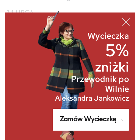
31 LIPCA
Badminton Festival “Vilniaus plunksna”
Lukiškės Square www.vilniausplunksna.lt
Wycieczka
5%
31 LIPCA – 7 SIERPNIA
Trakai Fanfare Week
zniżki
Trakai Town
Przewodnik po
www.trakai-visit.lt
Wilnie
13 – 14 SIERPNIA
Aleksandra Jankowicz
Kopūstinės Fair (Feast of Assumption)
Trakai Town
Zamów Wycieczkę →
www.trakai-visit.lt