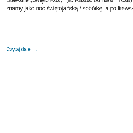
Litewskie „Święto Rosy” (lit. Rasos. od rasa = rosa
znamy jako noc świętojańską / sobótkę, a po litews
Czytaj dalej →