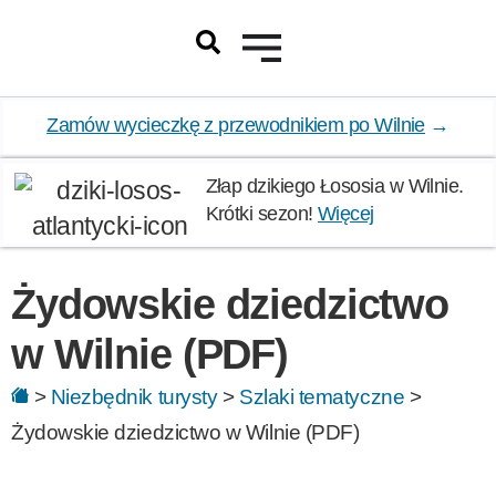
Zamów wycieczkę z przewodnikiem po Wilnie
→
Złap dzikiego Łososia w Wilnie.
Krótki sezon!
Więcej
Żydowskie dziedzictwo
w Wilnie (PDF)
>
Niezbędnik turysty
>
Szlaki tematyczne
>
Żydowskie dziedzictwo w Wilnie (PDF)